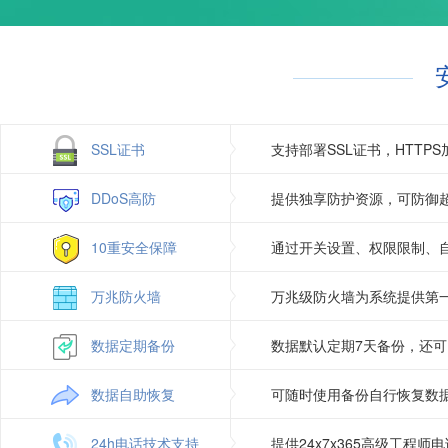
Jmail（asp使用）
支持
访问统计
Gzip压缩
支持
日志自助下载
图片组件
支持
SSL证书
支持部署SSL证书，HTT
DDoS高防
提供独享防护资源，可防御超
10重安全保障
通过开关设置、权限限制、
万兆防火墙
万兆级防火墙为系统提供第
数据定期备份
数据默认定期7天备份，还
数据自助恢复
可随时使用备份自行恢复数
24h电话技术支持
提供24x7x365高级工程