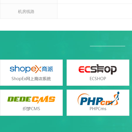
机房线路
Windo
Windo
产品参数
产品参数
设置首页
SQL Server2000/2005/2008/201
数据库类型
Access（与网页空间共
错误页面定义
ASP、ASP.NET(版本2.0/3.5/4.
支持语言
php（版本5.2/5.3/5.4/5.5/5
rar在线压缩
web服务
Windows iis7/iis
免费预装软件
zend optimizer
支持
Urlrewrite
Zend Guard Loader
支持
流量分析